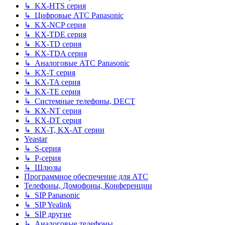
↳ KX-HTS серия
↳ Цифровые АТС Panasonic
↳ KX-NCP серия
↳ KX-TDE серия
↳ KX-TD серия
↳ KX-TDA серия
↳ Аналоговые АТС Panasonic
↳ KX-T серия
↳ KX-TA серия
↳ KX-TE серия
↳ Системные телефоны, DECT
↳ KX-NT серия
↳ KX-DT серия
↳ KX-T, KX-AT серии
Yeastar
↳ S-серия
↳ P-серия
↳ Шлюзы
Программное обеспечение для АТС
Телефоны, Домофоны, Конференции
↳ SIP Panasonic
↳ SIP Yealink
↳ SIP другие
↳ Аналоговые телефоны