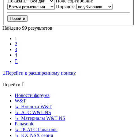
Показать:
Поле сортировки:
Порядок:
Найдено 99 результатов
1
2
3
4
След.
Перейти к расширенному поиску
Перейти
Новости форума
W&T
↳ Новости W&T
↳ АТС W&T-NS
↳ Материалы W&T-NS
Panasonic
↳ IP-АТС Panasonic
↳ KX-NSX серия