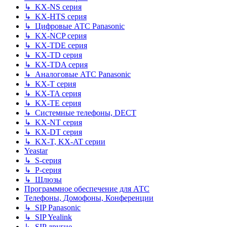
↳ KX-NS серия
↳ KX-HTS серия
↳ Цифровые АТС Panasonic
↳ KX-NCP серия
↳ KX-TDE серия
↳ KX-TD серия
↳ KX-TDA серия
↳ Аналоговые АТС Panasonic
↳ KX-T серия
↳ KX-TA серия
↳ KX-TE серия
↳ Системные телефоны, DECT
↳ KX-NT серия
↳ KX-DT серия
↳ KX-T, KX-AT серии
Yeastar
↳ S-серия
↳ P-серия
↳ Шлюзы
Программное обеспечение для АТС
Телефоны, Домофоны, Конференции
↳ SIP Panasonic
↳ SIP Yealink
↳ SIP другие