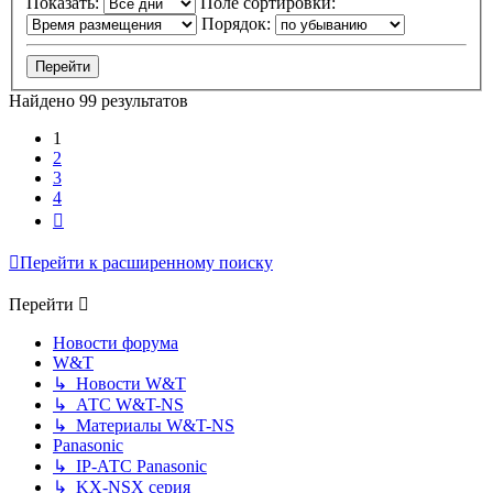
Показать:
Поле сортировки:
Порядок:
Найдено 99 результатов
1
2
3
4
След.
Перейти к расширенному поиску
Перейти
Новости форума
W&T
↳ Новости W&T
↳ АТС W&T-NS
↳ Материалы W&T-NS
Panasonic
↳ IP-АТС Panasonic
↳ KX-NSX серия