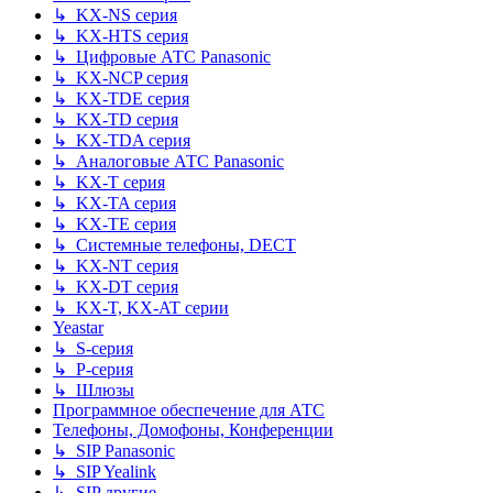
↳ KX-NS серия
↳ KX-HTS серия
↳ Цифровые АТС Panasonic
↳ KX-NCP серия
↳ KX-TDE серия
↳ KX-TD серия
↳ KX-TDA серия
↳ Аналоговые АТС Panasonic
↳ KX-T серия
↳ KX-TA серия
↳ KX-TE серия
↳ Системные телефоны, DECT
↳ KX-NT серия
↳ KX-DT серия
↳ KX-T, KX-AT серии
Yeastar
↳ S-серия
↳ P-серия
↳ Шлюзы
Программное обеспечение для АТС
Телефоны, Домофоны, Конференции
↳ SIP Panasonic
↳ SIP Yealink
↳ SIP другие