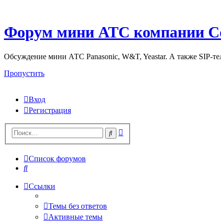
Форум мини АТС компании С
Обсуждение мини АТС Panasonic, W&T, Yeastar. А также SIP-т
Пропустить
Вход
Регистрация
Поиск
Поиск
Список форумов
Поиск
Ссылки
Темы без ответов
Активные темы