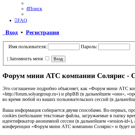
Поиск
FAQ
Вход
•
Регистрация
Имя пользователя:
Пароль:
|
Запомнить меня
Форум мини АТС компании Солярис - 
Это соглашение подробно объясняет, как «Форум мини АТС ко
«http://forum.solyargroup.ru») и phpBB (в дальнейшем «они»
во время любой из ваших пользовательских сессий (в дальней
Ваша информация собирается двумя способами. Во-первых, п
cookies (небольшие текстовые файлы, загружаемые в папку врем
идентификатор анонимной сессии (в дальнейшем «session-id»),
конференции «Форум мини АТС компании Солярис» и будет исп