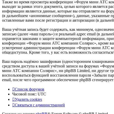
Также во время просмотра конференции «Форум мини АТС ком
выходят за рамки этого документа, целью которого является
информации являются данные, которые вы отправляете на фор
(в дальнейшем «анонимные сообщения»), данные, указанные п
оставленные вами после регистрации и авторизации (в дальне
Ваша учётная запись будет содержать, как минимум, однознач
записью (далее «ваш пароль») и реальный адрес email (в дал
охраняется законами о защите компьютерной информации, при
конференции «Форум мини АТС компании Солярис», кроме вашего
усмотрение администрации конференции «Форум мини АТС комп
общедоступна. Кроме того, у вас есть возможность согласить
Ваш пароль надёжно зашифрован (односторонним хэшированием)
средством доступа к вашей учётной записи на форумах «Форум
мини АТС компании Солярис», ни phpBB Limited, ни другое тре
воспользоваться функцией восстановления пароля «Забыли пар
email, после чего программное обеспечение phpBB сгенерирует
Список форумов
Часовой пояс:
UTC
Удалить cookies
Связаться с администрацией
Создано на основе
phpBB
® Forum Software © phpBB Limited