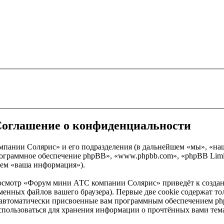
Соглашение о конфиденциальности
мпании Солярис» и его подразделения (в дальнейшем «мы», «н
, «программное обеспечение phpBB», «www.phpbb.com», «phpBB L
шем «ваша информация»).
росмотр «Форум мини АТС компании Солярис» приведёт к созд
енных файлов вашего браузера). Первые две cookie содержат тол
 автоматически присвоенные вам программным обеспечением phpB
ользоваться для хранения информации о прочтённых вами тема