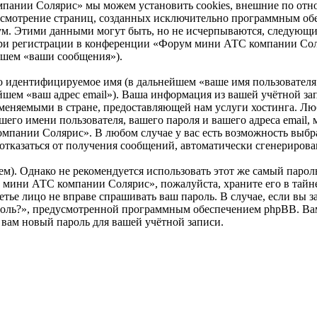
пании Солярис» мы можем установить cookies, внешние по от
 рассмотрение страниц, созданных исключительно программным 
ум. Этими данными могут быть, но не исчерпываются, следующи
ри регистрации в конференции «Форум мини АТС компании Соля
йшем «ваши сообщения»).
но идентифицируемое имя (в дальнейшем «ваше имя пользователя
ьнейшем «ваш адрес email»). Ваша информация из вашей учётной
меняемыми в стране, предоставляющей нам услуги хостинга. Лю
 имени пользователя, вашего пароля и вашего адреса email, мо
ании Солярис». В любом случае у вас есть возможность выбрат
ся/отказаться от получения сообщений, автоматически сгенерир
. Однако не рекомендуется использовать этот же самый пароль,
 мини АТС компании Солярис», пожалуйста, храните его в тайне
тье лицо не вправе спрашивать ваш пароль. В случае, если вы з
оль?», предусмотренной программным обеспечением phpBB. Вам 
 вам новый пароль для вашей учётной записи.