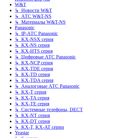
W&T
↳ Новости W&T
↳ АТС W&T-NS
↳ Материалы W&T-NS
Panasonic
↳ IP-АТС Panasonic
↳ KX-NSX серия
↳ KX-NS серия
↳ KX-HTS серия
↳ Цифровые АТС Panasonic
↳ KX-NCP серия
↳ KX-TDE серия
↳ KX-TD серия
↳ KX-TDA серия
↳ Аналоговые АТС Panasonic
↳ KX-T серия
↳ KX-TA серия
↳ KX-TE серия
↳ Системные телефоны, DECT
↳ KX-NT серия
↳ KX-DT серия
↳ KX-T, KX-AT серии
Yeastar