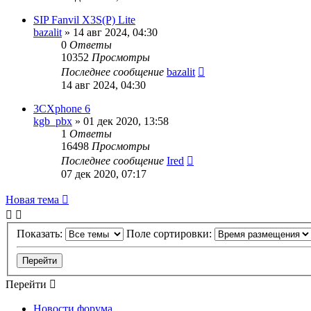
SIP Fanvil X3S(P) Lite
bazalit
»
14 авг 2024, 04:30
0
Ответы
10352
Просмотры
Последнее сообщение
bazalit
14 авг 2024, 04:30
3СXphone 6
kgb_pbx
»
01 дек 2020, 13:58
1
Ответы
16498
Просмотры
Последнее сообщение
Ired
07 дек 2020, 07:17
Новая тема
Показать:
Поле сортировки:
Перейти
Новости форума