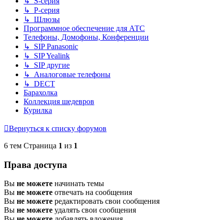
↳ S-серия
↳ P-серия
↳ Шлюзы
Программное обеспечение для АТС
Телефоны, Домофоны, Конференции
↳ SIP Panasonic
↳ SIP Yealink
↳ SIP другие
↳ Аналоговые телефоны
↳ DECT
Барахолка
Коллекция шедевров
Курилка
Вернуться к списку форумов
6 тем Страница
1
из
1
Права доступа
Вы
не можете
начинать темы
Вы
не можете
отвечать на сообщения
Вы
не можете
редактировать свои сообщения
Вы
не можете
удалять свои сообщения
Вы
не можете
добавлять вложения