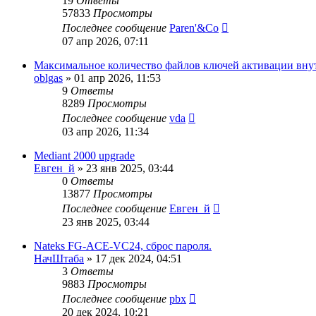
19
Ответы
57833
Просмотры
Последнее сообщение
Paren'&Co
07 апр 2026, 07:11
Максимальное количество файлов ключей активации вну
oblgas
»
01 апр 2026, 11:53
9
Ответы
8289
Просмотры
Последнее сообщение
vda
03 апр 2026, 11:34
Mediant 2000 upgrade
Евген_й
»
23 янв 2025, 03:44
0
Ответы
13877
Просмотры
Последнее сообщение
Евген_й
23 янв 2025, 03:44
Nateks FG-ACE-VC24, сброс пароля.
НачШтаба
»
17 дек 2024, 04:51
3
Ответы
9883
Просмотры
Последнее сообщение
pbx
20 дек 2024, 10:21