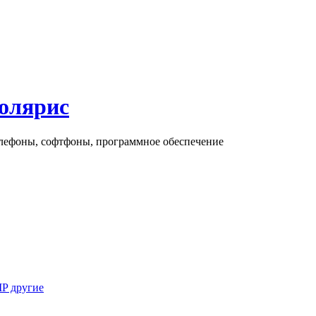
олярис
елефоны, софтфоны, программное обеспечение
IP другие