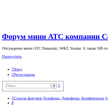
Форум мини АТС компании С
Обсуждение мини АТС Panasonic, W&T, Yeastar. А также SIP-т
Пропустить
Вход
Регистрация
Поиск
Поиск
Список форумов
Телефоны, Домофоны, Конференции
S
Поиск