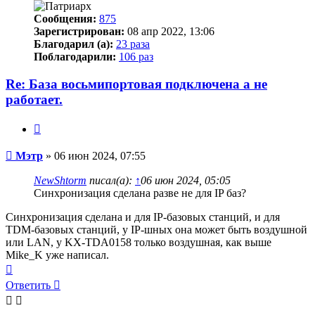
Сообщения:
875
Зарегистрирован:
08 апр 2022, 13:06
Благодарил (а):
23 раза
Поблагодарили:
106 раз
Re: База восьмипортовая подключена а не
работает.
Цитата
Сообщение
Мэтр
»
06 июн 2024, 07:55
NewShtorm
писал(а):
↑
06 июн 2024, 05:05
Синхронизация сделана разве не для IP баз?
Синхронизация сделана и для IP-базовых станций, и для
TDM-базовых станций, у IP-шных она может быть воздушной
или LAN, у KX-TDA0158 только воздушная, как выше
Mike_K уже написал.
Вернуться
к
Ответить
началу