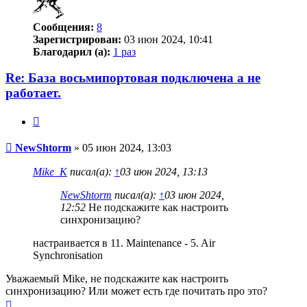
Сообщения:
8
Зарегистрирован:
03 июн 2024, 10:41
Благодарил (а):
1 раз
Re: База восьмипортовая подключена а не
работает.
Цитата
Сообщение
NewShtorm
»
05 июн 2024, 13:03
Mike_K
писал(а):
↑
03 июн 2024, 13:13
NewShtorm
писал(а):
↑
03 июн 2024,
12:52
Не подскажите как настроить
синхронизацию?
настраивается в 11. Maintenance - 5. Air
Synchronisation
Уважаемый Mike, не подскажите как настроить
синхронизацию? Или может есть где почитать про это?
Вернуться