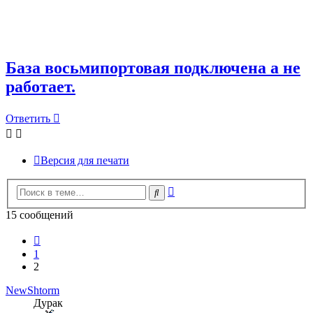
База восьмипортовая подключена а не
работает.
Ответить
Версия для печати
Расширенный
Поиск
поиск
15 сообщений
Пред.
1
2
NewShtorm
Дурак