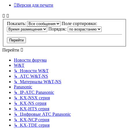
Версия для печати
Показать:
Поле сортировки:
Порядок:
Перейти
Новости форума
W&T
↳ Новости W&T
↳ АТС W&T-NS
↳ Материалы W&T-NS
Panasonic
↳ IP-АТС Panasonic
↳ KX-NSX серия
↳ KX-NS серия
↳ KX-HTS серия
↳ Цифровые АТС Panasonic
↳ KX-NCP серия
↳ KX-TDE серия