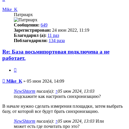
к
началу
Mike_K
Патриарх
Сообщения:
649
Зарегистрирован:
24 июн 2022, 11:19
Благодарил (а):
11 раз
Поблагодарили:
134 раза
Re: База восьмипортовая подключена а не
работает.
Цитата
Сообщение
Mike_K
»
05 июн 2024, 14:09
NewShtorm
писал(а):
↑
05 июн 2024, 13:03
подскажите как настроить синхронизацию?
В начале нужно сделать измерения площадки, затем выбрать
базу, от которой все будут брать синхронизацию.
NewShtorm
писал(а):
↑
05 июн 2024, 13:03
Или
может есть где почитать про это?