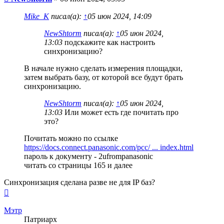
Mike_K
писал(а):
↑
05 июн 2024, 14:09
NewShtorm
писал(а):
↑
05 июн 2024,
13:03
подскажите как настроить
синхронизацию?
В начале нужно сделать измерения площадки,
затем выбрать базу, от которой все будут брать
синхронизацию.
NewShtorm
писал(а):
↑
05 июн 2024,
13:03
Или может есть где почитать про
это?
Почитать можно по ссылке
https://docs.connect.panasonic.com/pcc/ ... index.html
пароль к документу - 2ufrompanasonic
читать со страницы 165 и далее
Синхронизация сделана разве не для IP баз?
Вернуться
к
началу
Мэтр
Патриарх