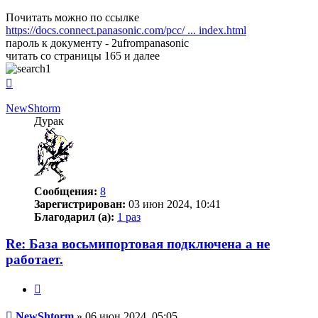
Почитать можно по ссылке
https://docs.connect.panasonic.com/pcc/ ... index.html
пароль к документу - 2ufrompanasonic
читать со страницы 165 и далее
Вернуться
к
началу
NewShtorm
Дурак
Сообщения:
8
Зарегистрирован:
03 июн 2024, 10:41
Благодарил (а):
1 раз
Re: База восьмипортовая подключена а не
работает.
Цитата
Сообщение
NewShtorm
»
06 июн 2024, 05:05