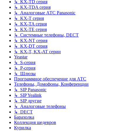
↳ KX-TD серия
↳ KX-TDA серия
↳ Аналоговые АТС Panasonic
↳ KX-T серия
↳ KX-TA серия
↳ KX-TE серия
↳ Системные телефоны, DECT
↳ KX-NT серия
↳ KX-DT серия
↳ KX-T, KX-AT серии
Yeastar
↳ S-серия
↳ P-серия
↳ Шлюзы
Программное обеспечение для АТС
Телефоны, Домофоны, Конференции
↳ SIP Panasonic
↳ SIP Yealink
↳ SIP другие
↳ Аналоговые телефоны
↳ DECT
Барахолка
Коллекция шедевров
Курилка