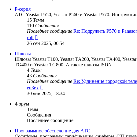
последнему
сообщению
P-серия
АТС Yeastar P550, Yeastar P560 и Yeastar P570. Инструк
15
Темы
110
Сообщения
Последнее сообщение
Re: Подружить P570 и Panaso
Перейти
rolf
к
26 сен 2025, 06:54
последнему
сообщению
Шлюзы
Шлюзы Yeastar T100, Yeastar TA200, Yeastar TA400, Yeastar T
TG400 и Yeastar TG800. А также шлюзы ISDN
4
Темы
43
Сообщения
Последнее сообщение
Re: Удлинение городской те
Перейти
eu3ex
к
30 янв 2025, 18:34
последнему
сообщению
Форум
Темы
Сообщения
Последнее сообщение
Программное обеспечение для АТС
Софтфоны, программы тарификации, сниферы, CTI-прило