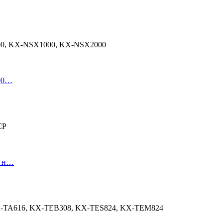
000, KX-NSX1000, KX-NSX2000
000…
CP
й н…
KX-TA616, KX-TEB308, KX-TES824, KX-TEM824