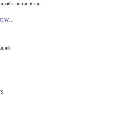
райс-листов и т.д.
АТС W…
раций
NS