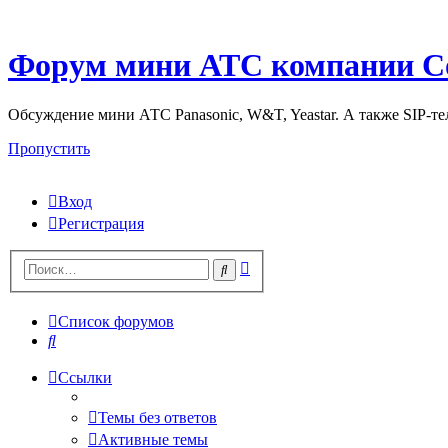
Форум мини АТС компании С
Обсуждение мини АТС Panasonic, W&T, Yeastar. А также SIP-т
Пропустить
Вход
Регистрация
Поиск
Поиск
Список форумов
Поиск
Ссылки
Темы без ответов
Активные темы