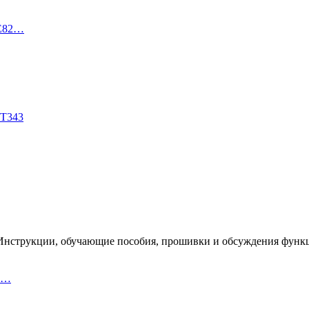
TE82…
DT343
300. Инструкции, обучающие пособия, прошивки и обсуждения функ
io…