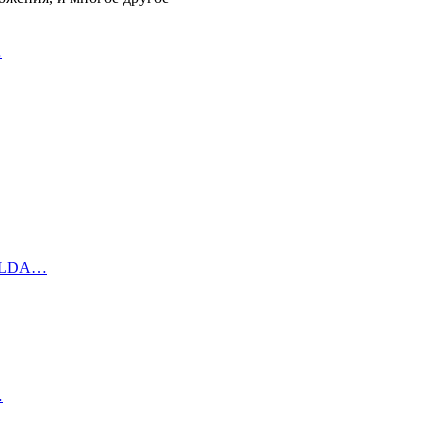
…
а LDA…
…