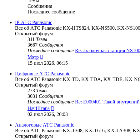
Темы
Сообщения
Последнее сообщение
IP-АТС Panasonic
Все об АТС Panasonic KX-HTS824, KX-NS500, KX-NS1
Открытый форум
311
Темы
3667
Сообщения
Последнее сообщение
Re: 2х блочная станция NS1
Перейти
Мэтр
к
15 июл 2026, 06:15
последнему
сообщению
Цифровые АТС Panasonic
Все об АТС Panasonic KX-TD, KX-TDA, KX-TDE, KX-N
Открытый форум
273
Темы
3031
Сообщения
Последнее сообщение
Re: E000401 Такой внутрени
Перейти
НачШтаба
к
02 июл 2026, 20:03
последнему
сообщению
Аналоговые АТС Panasonic
Все об АТС Panasonic KX-T308, KX-T616, KX-TA308, 
Открытый форум