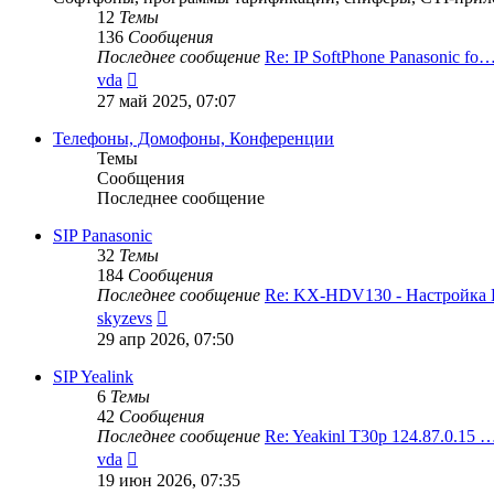
12
Темы
136
Сообщения
Последнее сообщение
Re: IP SoftPhone Panasonic fo
Перейти
vda
к
27 май 2025, 07:07
последнему
сообщению
Телефоны, Домофоны, Конференции
Темы
Сообщения
Последнее сообщение
SIP Panasonic
32
Темы
184
Сообщения
Последнее сообщение
Re: KX-HDV130 - Настройк
Перейти
skyzevs
к
29 апр 2026, 07:50
последнему
сообщению
SIP Yealink
6
Темы
42
Сообщения
Последнее сообщение
Re: Yeakinl T30p 124.87.0.15 
Перейти
vda
к
19 июн 2026, 07:35