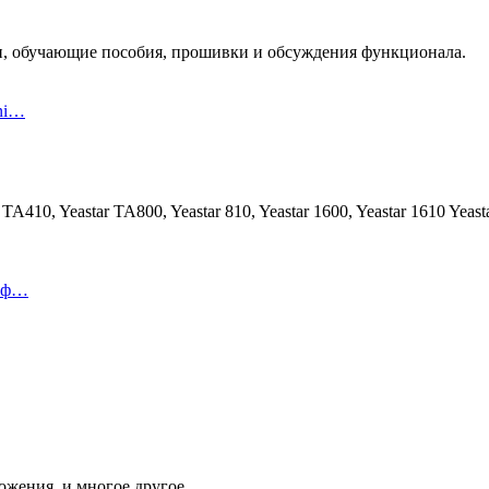
ции, обучающие пособия, прошивки и обсуждения функционала.
ni…
A410, Yeastar TA800, Yeastar 810, Yeastar 1600, Yeastar 1610 Yeast
леф…
жения, и многое другое