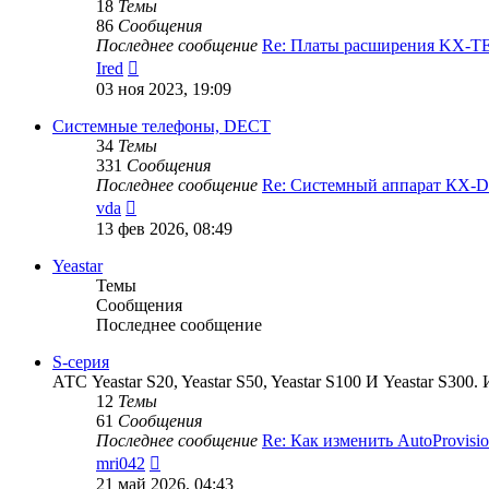
18
Темы
86
Сообщения
Последнее сообщение
Re: Платы расширения KX-
Перейти
Ired
к
03 ноя 2023, 19:09
последнему
сообщению
Системные телефоны, DECT
34
Темы
331
Сообщения
Последнее сообщение
Re: Системный аппарат КХ-
Перейти
vda
к
13 фев 2026, 08:49
последнему
сообщению
Yeastar
Темы
Сообщения
Последнее сообщение
S-серия
АТС Yeastar S20, Yeastar S50, Yeastar S100 И Yeastar S
12
Темы
61
Сообщения
Последнее сообщение
Re: Как изменить AutoProvis
Перейти
mri042
к
21 май 2026, 04:43