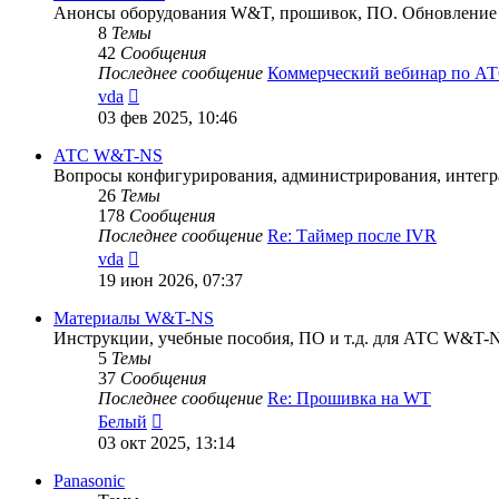
Анонсы оборудования W&T, прошивок, ПО. Обновление п
8
Темы
42
Сообщения
Последнее сообщение
Коммерческий вебинар по 
Перейти
vda
к
03 фев 2025, 10:46
последнему
сообщению
АТС W&T-NS
Вопросы конфигурирования, администрирования, интег
26
Темы
178
Сообщения
Последнее сообщение
Re: Таймер после IVR
Перейти
vda
к
19 июн 2026, 07:37
последнему
сообщению
Материалы W&T-NS
Инструкции, учебные пособия, ПО и т.д. для АТС W&T-
5
Темы
37
Сообщения
Последнее сообщение
Re: Прошивка на WT
Перейти
Белый
к
03 окт 2025, 13:14
последнему
сообщению
Panasonic