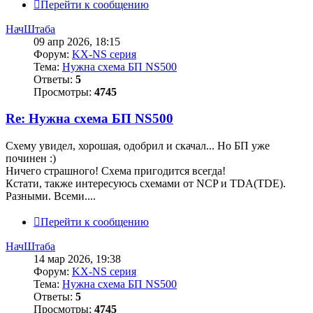
Перейти к сообщению
НачШтаба
09 апр 2026, 18:15
Форум:
KX-NS серия
Тема:
Нужна схема БП NS500
Ответы:
5
Просмотры:
4745
Re: Нужна схема БП NS500
Схему увидел, хорошая, одобрил и скачал... Но БП уже
починен :)
Ничего страшного! Схема пригодится всегда!
Кстати, также интересуюсь схемами от NCP и TDA(TDE).
Разными. Всеми....
Перейти к сообщению
НачШтаба
14 мар 2026, 19:38
Форум:
KX-NS серия
Тема:
Нужна схема БП NS500
Ответы:
5
Просмотры:
4745