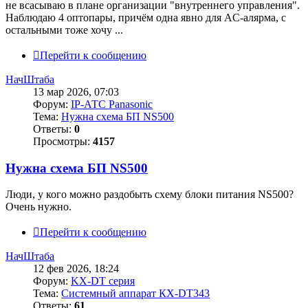
не всасываю в плане организации "внутреннего управления".
Наблюдаю 4 оптопары, причём одна явно для AC-алярма, с
остальными тоже хочу ...
Перейти к сообщению
НачШтаба
13 мар 2026, 07:03
Форум:
IP-АТС Panasonic
Тема:
Нужна схема БП NS500
Ответы:
0
Просмотры:
4157
Нужна схема БП NS500
Люди, у кого можно раздобыть схему блоки питания NS500?
Очень нужно.
Перейти к сообщению
НачШтаба
12 фев 2026, 18:24
Форум:
KX-DT серия
Тема:
Системный аппарат КХ-DT343
Ответы:
61