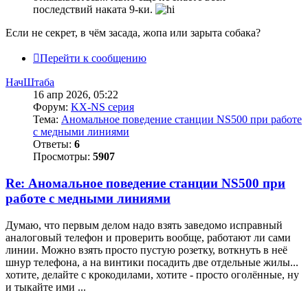
последствий наката 9-ки.
Если не секрет, в чём засада, жопа или зарыта собака?
Перейти к сообщению
НачШтаба
16 апр 2026, 05:22
Форум:
KX-NS серия
Тема:
Аномальное поведение станции NS500 при работе
с медными линиями
Ответы:
6
Просмотры:
5907
Re: Аномальное поведение станции NS500 при
работе с медными линиями
Думаю, что первым делом надо взять заведомо исправный
аналоговый телефон и проверить вообще, работают ли сами
линии. Можно взять просто пустую розетку, воткнуть в неё
шнур телефона, а на винтики посадить две отдельные жилы...
хотите, делайте с крокодилами, хотите - просто оголённые, ну
и тыкайте ими ...