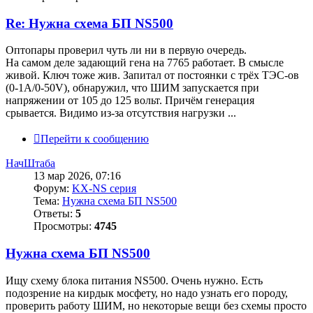
Re: Нужна схема БП NS500
Оптопары проверил чуть ли ни в первую очередь.
На самом деле задающий гена на 7765 работает. В смысле
живой. Ключ тоже жив. Запитал от постоянки с трёх ТЭС-ов
(0-1А/0-50V), обнаружил, что ШИМ запускается при
напряжении от 105 до 125 вольт. Причём генерация
срывается. Видимо из-за отсутствия нагрузки ...
Перейти к сообщению
НачШтаба
13 мар 2026, 07:16
Форум:
KX-NS серия
Тема:
Нужна схема БП NS500
Ответы:
5
Просмотры:
4745
Нужна схема БП NS500
Ищу схему блока питания NS500. Очень нужно. Есть
подозрение на кирдык мосфету, но надо узнать его породу,
проверить работу ШИМ, но некоторые вещи без схемы просто