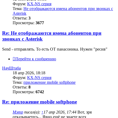
Форум:
KX-NS серия
Тема:
Не отображаются имена абонентов при звонках с
Asterisk
Ответы:
3
Просмотры:
3677
Re: Не отображаются имена абонентов при
звонках с Asterisk
Send - отправлять. То есть ОТ панасоника. Нужен "ресив"
Перейти к сообщению
НачШтаба
18 апр 2026, 18:18
Форум:
KX-NS серия
Тема:
приложение mobile softphone
Ответы:
8
Просмотры:
6742
Re: приложение mobile softphone
Мэтр
писал(а):
↑
17 апр 2026, 17:44
Вот, зря
отказываетесь... Явно ещё не знаете всех