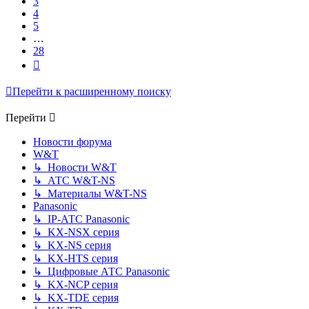
3
4
5
…
28
След.
Перейти к расширенному поиску
Перейти
Новости форума
W&T
↳ Новости W&T
↳ АТС W&T-NS
↳ Материалы W&T-NS
Panasonic
↳ IP-АТС Panasonic
↳ KX-NSX серия
↳ KX-NS серия
↳ KX-HTS серия
↳ Цифровые АТС Panasonic
↳ KX-NCP серия
↳ KX-TDE серия