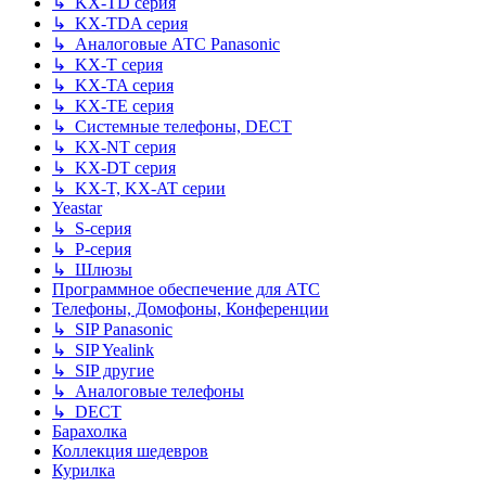
↳ KX-TD серия
↳ KX-TDA серия
↳ Аналоговые АТС Panasonic
↳ KX-T серия
↳ KX-TA серия
↳ KX-TE серия
↳ Системные телефоны, DECT
↳ KX-NT серия
↳ KX-DT серия
↳ KX-T, KX-AT серии
Yeastar
↳ S-серия
↳ P-серия
↳ Шлюзы
Программное обеспечение для АТС
Телефоны, Домофоны, Конференции
↳ SIP Panasonic
↳ SIP Yealink
↳ SIP другие
↳ Аналоговые телефоны
↳ DECT
Барахолка
Коллекция шедевров
Курилка