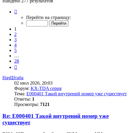
Найдено 277 результатов
Страница
1
Перейти на страницу:
из
28
1
2
3
4
5
…
28
След.
НачШтаба
02 июл 2026, 20:03
Форум:
KX-TDA серия
Тема:
E000401 Такой внутрений номер уже существует
Ответы:
1
Просмотры:
7121
Re: E000401 Такой внутрений номер уже
существует