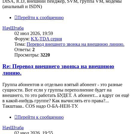
DISA, ICD, внешний пейджер, SVM, группа VM, модемы
(анальный и ISDN)
Перейти к сообщению
НачШтаба
02 июл 2026, 19:59
Форум:
KX-TDA серия
Тема:
Перевод внешнего звонка на внешнюю линию.
Ответы:
2
Просмотры:
3220
Re: Перевод внешнего звонка на внешнюю
линию.
Группа абонентов и отдельно взятый абонент - это разные
сущности. Вот если у группы переполнение будет на
внешнего, то это работать БУДЕТ. А абонент... а вдруг он ещё
в какой-нибудь группе? Как вычислять его права?...
Такштааа.. COS надо О-БА-НЕН-ТУ.
Перейти к сообщению
НачШтаба
02 июл 2026, 19:55