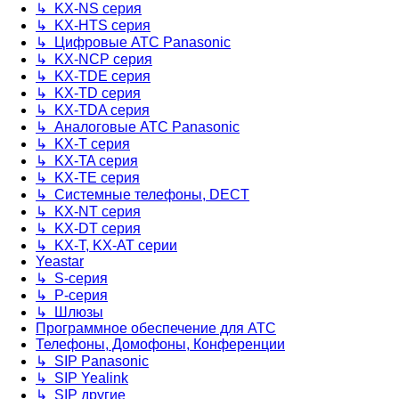
↳ KX-NS серия
↳ KX-HTS серия
↳ Цифровые АТС Panasonic
↳ KX-NCP серия
↳ KX-TDE серия
↳ KX-TD серия
↳ KX-TDA серия
↳ Аналоговые АТС Panasonic
↳ KX-T серия
↳ KX-TA серия
↳ KX-TE серия
↳ Системные телефоны, DECT
↳ KX-NT серия
↳ KX-DT серия
↳ KX-T, KX-AT серии
Yeastar
↳ S-серия
↳ P-серия
↳ Шлюзы
Программное обеспечение для АТС
Телефоны, Домофоны, Конференции
↳ SIP Panasonic
↳ SIP Yealink
↳ SIP другие