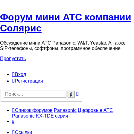
Форум мини АТС компании
Солярис
Обсуждение мини АТС Panasonic, W&T, Yeastar. А также
SIP-телефоны, софтфоны, программное обеспечение
Пропустить
Вход
Регистрация
Поиск
Поиск
Список форумов
Panasonic
Цифровые АТС
Panasonic
KX-TDE серия
Поиск
Ссылки