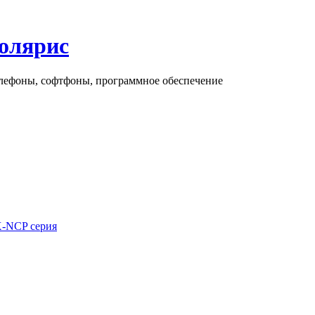
олярис
елефоны, софтфоны, программное обеспечение
-NCP серия