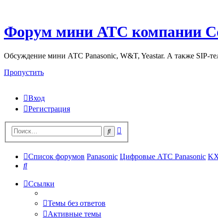
Форум мини АТС компании С
Обсуждение мини АТС Panasonic, W&T, Yeastar. А также SIP-т
Пропустить
Вход
Регистрация
Поиск
Поиск
Список форумов
Panasonic
Цифровые АТС Panasonic
KX
Поиск
Ссылки
Темы без ответов
Активные темы