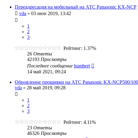
Переадресация на мобильный на АТС Panasonic KX-NCP
vda
»
03 июн 2019, 13:42
1
2
3
Рейтинг: 1.37%
26
Ответы
42193
Просмотры
Последнее сообщение
humbert
14 май 2021, 09:24
Обновление прошивки на АТС Panasonic KX-NCP500/10
vda
»
28 май 2019, 09:28
1
2
3
Рейтинг: 4.11%
23
Ответы
46326
Просмотры