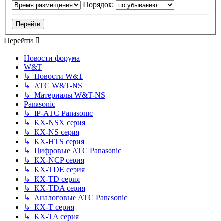
Порядок:
Перейти
Новости форума
W&T
↳ Новости W&T
↳ АТС W&T-NS
↳ Материалы W&T-NS
Panasonic
↳ IP-АТС Panasonic
↳ KX-NSX серия
↳ KX-NS серия
↳ KX-HTS серия
↳ Цифровые АТС Panasonic
↳ KX-NCP серия
↳ KX-TDE серия
↳ KX-TD серия
↳ KX-TDA серия
↳ Аналоговые АТС Panasonic
↳ KX-T серия
↳ KX-TA серия