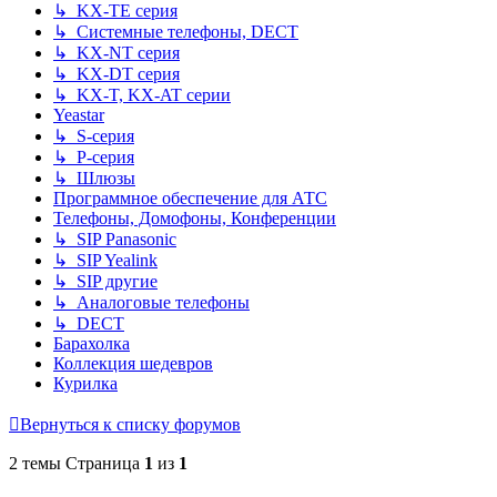
↳ KX-TE серия
↳ Системные телефоны, DECT
↳ KX-NT серия
↳ KX-DT серия
↳ KX-T, KX-AT серии
Yeastar
↳ S-серия
↳ P-серия
↳ Шлюзы
Программное обеспечение для АТС
Телефоны, Домофоны, Конференции
↳ SIP Panasonic
↳ SIP Yealink
↳ SIP другие
↳ Аналоговые телефоны
↳ DECT
Барахолка
Коллекция шедевров
Курилка
Вернуться к списку форумов
2 темы Страница
1
из
1