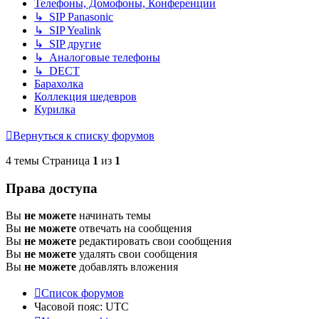
Телефоны, Домофоны, Конференции
↳ SIP Panasonic
↳ SIP Yealink
↳ SIP другие
↳ Аналоговые телефоны
↳ DECT
Барахолка
Коллекция шедевров
Курилка
Вернуться к списку форумов
4 темы Страница
1
из
1
Права доступа
Вы
не можете
начинать темы
Вы
не можете
отвечать на сообщения
Вы
не можете
редактировать свои сообщения
Вы
не можете
удалять свои сообщения
Вы
не можете
добавлять вложения
Список форумов
Часовой пояс:
UTC