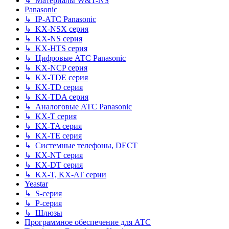
↳ Материалы W&T-NS
Panasonic
↳ IP-АТС Panasonic
↳ KX-NSX серия
↳ KX-NS серия
↳ KX-HTS серия
↳ Цифровые АТС Panasonic
↳ KX-NCP серия
↳ KX-TDE серия
↳ KX-TD серия
↳ KX-TDA серия
↳ Аналоговые АТС Panasonic
↳ KX-T серия
↳ KX-TA серия
↳ KX-TE серия
↳ Системные телефоны, DECT
↳ KX-NT серия
↳ KX-DT серия
↳ KX-T, KX-AT серии
Yeastar
↳ S-серия
↳ P-серия
↳ Шлюзы
Программное обеспечение для АТС