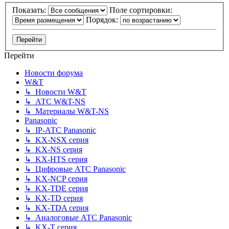
Показать:
Поле сортировки:
Порядок:
Перейти
Новости форума
W&T
↳ Новости W&T
↳ АТС W&T-NS
↳ Материалы W&T-NS
Panasonic
↳ IP-АТС Panasonic
↳ KX-NSX серия
↳ KX-NS серия
↳ KX-HTS серия
↳ Цифровые АТС Panasonic
↳ KX-NCP серия
↳ KX-TDE серия
↳ KX-TD серия
↳ KX-TDA серия
↳ Аналоговые АТС Panasonic
↳ KX-T серия