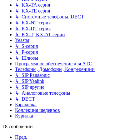
↳ KX-TA серия
↳ KX-TE серия
↳ Системные телефоны, DECT
↳ KX-NT серия
↳ KX-DT серия
↳ KX-T, KX-AT серии
Yeastar
↳ S-серия
↳ P-серия
↳ Шлюзы
Программное обеспечение для АТС
Телефоны, Домофоны, Конференции
↳ SIP Panasonic
↳ SIP Yealink
↳ SIP другие
↳ Аналоговые телефоны
↳ DECT
Барахолка
Коллекция шедевров
Курилка
18 сообщений
Пред.